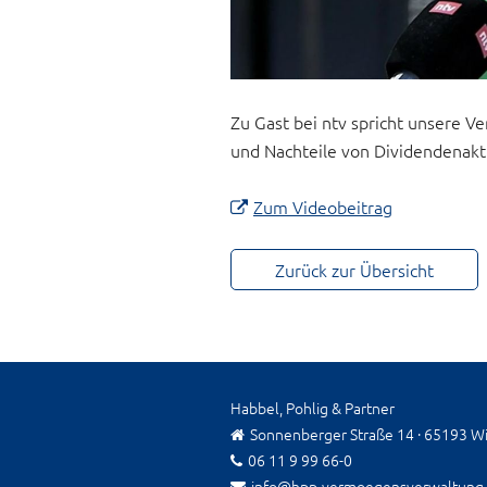
Zu Gast bei ntv spricht unsere V
und Nachteile von Dividendenakt
Zum Videobeitrag
Zurück zur Übersicht
Habbel, Pohlig & Partner
Sonnenberger Straße 14 · 65193 W
06 11 9 99 66-0
info@hpp-vermoegensverwaltung