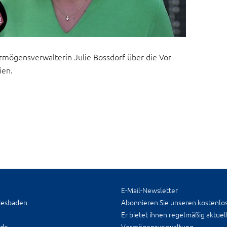
ermögensverwalterin Julie Bossdorf über die Vor -
ien.
E-Mail-Newsletter
iesbaden
Abonnieren Sie unseren kostenlos
Er bietet ihnen regelmäßig aktue
.de
Vermögensverwaltung.